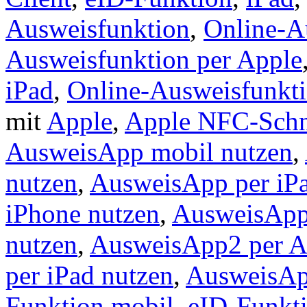
Ausweisfunktion
,
Online-A
Ausweisfunktion per Apple
iPad
,
Online-Ausweisfunkti
mit
Apple
,
Apple NFC-Schni
AusweisApp mobil nutzen
,
nutzen
,
AusweisApp per iPa
iPhone nutzen
,
AusweisApp
nutzen
,
AusweisApp2 per A
per iPad nutzen
,
AusweisAp
Funktion mobil
,
eID-Funkti