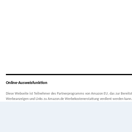
Online-Ausweisfunktion
Diese Webseite ist Teilnehmer des Partnerprogramms von Amazon EU, das zur Bereitste
Werbeanzeigen und Links zu Amazon.de Werbekostenerstattung verdient werden kann.