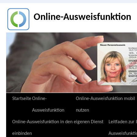
Online-Ausweisfunktion
Zum
Startseite
Online-
Online-Ausweisfunktion mobil
Inhalt
Ausweisfunktion
nutzen
springen
Online-Ausweisfunktion in den eigenen Dienst
Leitfaden zur
einbinden
Ausweisfunkti