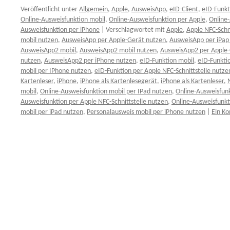
Veröffentlicht unter
Allgemein
,
Apple
,
AusweisApp
,
eID-Client
,
eID-Funkt
Online-Ausweisfunktion mobil
,
Online-Ausweisfunktion per Apple
,
Online-
Ausweisfunktion per iPhone
|
Verschlagwortet mit
Apple
,
Apple NFC-Schni
mobil nutzen
,
AusweisApp per Apple-Gerät nutzen
,
AusweisApp per iPap
AusweisApp2 mobil
,
AusweisApp2 mobil nutzen
,
AusweisApp2 per Apple-
nutzen
,
AusweisApp2 per iPhone nutzen
,
eID-Funktion mobil
,
eID-Funkti
mobil per IPhone nutzen
,
eID-Funktion per Apple NFC-Schnittstelle nutze
Kartenleser
,
iPhone
,
iPhone als Kartenlesegerät
,
iPhone als Kartenleser
,
mobil
,
Online-Ausweisfunktion mobil per IPad nutzen
,
Online-Ausweisfun
Ausweisfunktion per Apple NFC-Schnittstelle nutzen
,
Online-Ausweisfunkt
mobil per iPad nutzen
,
Personalausweis mobil per iPhone nutzen
|
Ein K