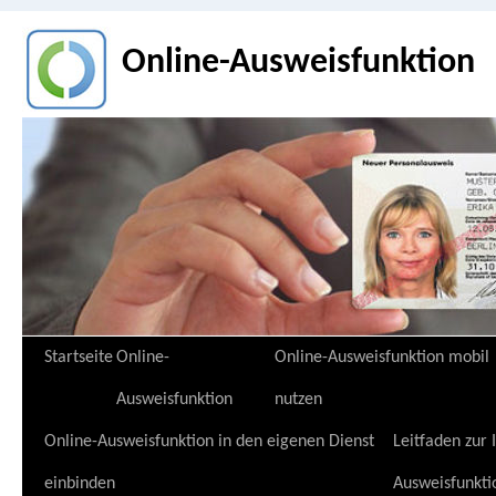
Online-Ausweisfunktion
Zum
Startseite
Online-
Online-Ausweisfunktion mobil
Inhalt
Ausweisfunktion
nutzen
springen
Online-Ausweisfunktion in den eigenen Dienst
Leitfaden zur
einbinden
Ausweisfunkti