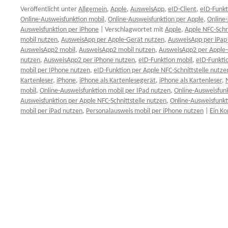
Veröffentlicht unter
Allgemein
,
Apple
,
AusweisApp
,
eID-Client
,
eID-Funkt
Online-Ausweisfunktion mobil
,
Online-Ausweisfunktion per Apple
,
Online-
Ausweisfunktion per iPhone
|
Verschlagwortet mit
Apple
,
Apple NFC-Schni
mobil nutzen
,
AusweisApp per Apple-Gerät nutzen
,
AusweisApp per iPap
AusweisApp2 mobil
,
AusweisApp2 mobil nutzen
,
AusweisApp2 per Apple-
nutzen
,
AusweisApp2 per iPhone nutzen
,
eID-Funktion mobil
,
eID-Funkti
mobil per IPhone nutzen
,
eID-Funktion per Apple NFC-Schnittstelle nutze
Kartenleser
,
iPhone
,
iPhone als Kartenlesegerät
,
iPhone als Kartenleser
,
mobil
,
Online-Ausweisfunktion mobil per IPad nutzen
,
Online-Ausweisfun
Ausweisfunktion per Apple NFC-Schnittstelle nutzen
,
Online-Ausweisfunkt
mobil per iPad nutzen
,
Personalausweis mobil per iPhone nutzen
|
Ein K