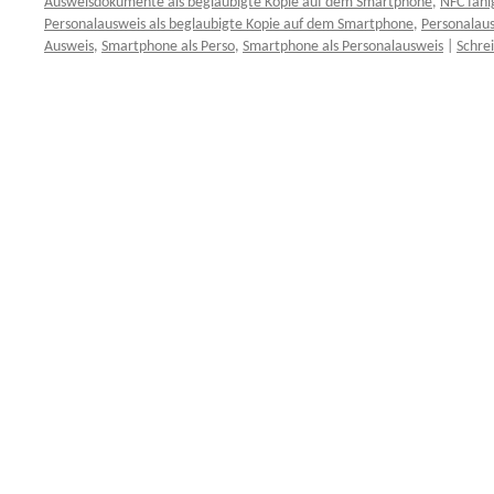
Ausweisdokumente als beglaubigte Kopie auf dem Smartphone
,
NFC fäh
Personalausweis als beglaubigte Kopie auf dem Smartphone
,
Personalau
Ausweis
,
Smartphone als Perso
,
Smartphone als Personalausweis
|
Schre