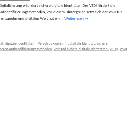
gitalisierung erfordert sichere digitale Identitäten Der VSDI fördert die
thentifizierungsmethoden, vor diesem Hintergrund setzt sich der VSDI für
rer zunehmend digitalen Welt hat ein …
Weiterlesen
→
tät
,
digitale Identitäten
|
Verschlagwortet mit
digitale Identität
,
sichere
cheren Authentifizierungsmethoden
,
Verband sichere digitale Identitäten (VSDI)
,
VSDI