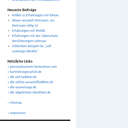
Smartphones als Personalausweis
Neueste Beiträge
Artikel zu Erfahrungen mit IDnow
IDnow verspielt Vertrauen, wo
Vertrauen nötig ist
Erfahrungen mit WebID
Erfahrungen mit der Cyberschutz-
Versicherungen saferyou
Schlechtes Beispiel für „self
sovereign identity“
Nützliche Links
» personalausweis-kartenleser.com
» kartenlesegeraet24.de
» die-eid-funktion.de
» die-online-ausweisffunktion.de
» die-ausweisapp.de
» die-abgeleitete-identitaet.de
» Sitemap
» Impressum