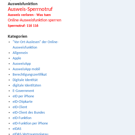
Ausweisfunktion
Ausweis-Sperrnotruf
Ausweis verloren - Was tuen
Online-Ausweisfunktion sperren
Sperrnotruf: 116 116
Kategorien
"Vor-Ort-Auslesen" der Online-
Ausweisfunktion
Allgemein
Apple
AusweisApp
AusweisApp mobil
Berechtigungszertifikat
Digitale Identität
digitale Identitäten
E-Government
eID per iPhone
eID-Chipkarte
eID-Client
eID-Client des Bundes
eID-Funktion
eID-Funktion per iPhone
eIDAS
eIDAS-Vertrauensniveau