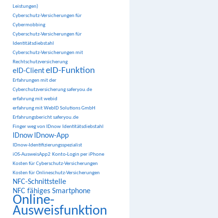
Leistungen)
Cyberschutz-Versicherungen für
Cybermobbing
Cyberschutz-Versicherungen für
Identitätsdiebstahl
Cyberschutz-Versicherungen mit
Rechtschutzversicherung
eID-Funktion
eID-Client
Erfahrungen mit der
Cyberchutzversicherung saferyou.de
erfahrung mit webid
erfahrung mit WebID Solutions GmbH
Erfahrungsbericht saferyou.de
Finger weg von IDnow
Identitätsdiebstahl
IDnow
IDnow-App
IDnow-Identifizierungsspezialist
iOS-AusweisApp2
Konto-Login per iPhone
Kosten für Cyberschutz-Versicherungen
Kosten für Onlineschutz-Versicherungen
NFC-Schnittstelle
NFC fähiges Smartphone
Online-
Ausweisfunktion