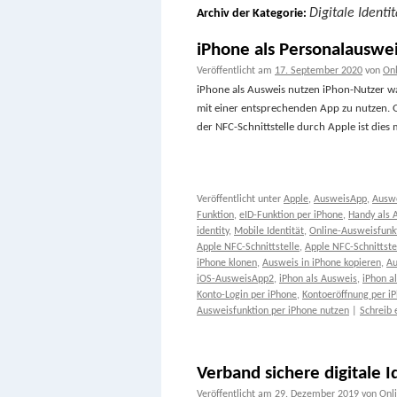
Digitale Identit
Archiv der Kategorie:
iPhone als Personalauswe
Veröffentlicht am
17. September 2020
von
Onl
iPhone als Ausweis nutzen iPhon-Nutzer wa
mit einer entsprechenden App zu nutzen. G
der NFC-Schnittstelle durch Apple ist dies
Veröffentlicht unter
Apple
,
AusweisApp
,
Ausw
Funktion
,
eID-Funktion per iPhone
,
Handy als 
identity
,
Mobile Identität
,
Online-Ausweisfunk
Apple NFC-Schnittstelle
,
Apple NFC-Schnittstel
iPhone klonen
,
Ausweis in iPhone kopieren
,
Au
iOS-AusweisApp2
,
iPhon als Ausweis
,
iPhon a
Konto-Login per iPhone
,
Kontoeröffnung per i
Ausweisfunktion per iPhone nutzen
|
Schreib
Verband sichere digitale I
Veröffentlicht am
29. Dezember 2019
von
Onl