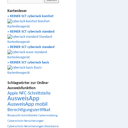
Kartenleser
» REINER SCT cyberJack komfort
» REINER SCT cyberJack standard
» REINER SCT cyberJack standard
» REINER SCT cyberJack basis
Schlagwörter zur Online-
Ausweisfunktion
Apple NFC-Schnittstelle
AusweisApp
AusweisApp mobil
Berechtigungszertifikat
Bluetooth-Schnittstelle
Cybermobbing
Cyberschutz-Versicherungen
Cyberschutz-Versicherungen (Assistance-