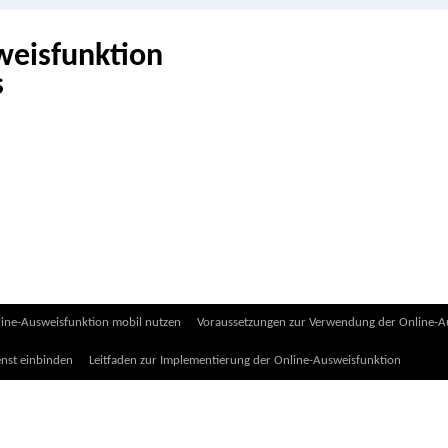
weisfunktion
ine-Ausweisfunktion mobil nutzen
Voraussetzungen zur Verwendung der Online-Au
enst einbinden
Leitfaden zur Implementierung der Online-Ausweisfunktion