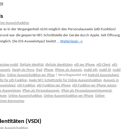
ät
is
ine-Ausweisfunktion
r es in der Vergangenheit nicht möglich den Personalausweis (eID-Funktion)
rund war die gesperrte NFC-Schnittstelle der Geräte durch Apple. Seit Öffnung
 möglich. Die iOS-AusweisApp2 besitzt …
Weiterlesen
→
eisApp mobil
,
Digitale Identität
,
digitale Identitäten
,
eID per iPhone
,
eID-Client
,
eID-
Ausweis
,
Handy als Perso
,
iPad
,
iPhone
,
iPhone als Ausweis
,
mobil eID
,
mobil ID
,
mobil
tion
,
Online-Ausweisfunktion per iPhon
|
Verschlagwortet mit
Android-AusweisApp2
,
le für eID-Funktion
,
Apple NFC-Schnittstelle für Online-Ausweisfunktion
,
Ausweis in
sweisApp2
,
eID-Funktion
,
eID-Funktion per iPhone
,
eID-Funktion per iPhone nutzen
,
ls Ausweisleser
,
iPhon als Personalausweis
,
iPhon als Personalausweislesegerät
,
Phone
,
Online-Ausweisfunktion
,
Online-Ausweisfunktion per iPhone
,
Online-
 einen Kommentar
dentitäten (VSDI)
ine-Ausweisfunktion