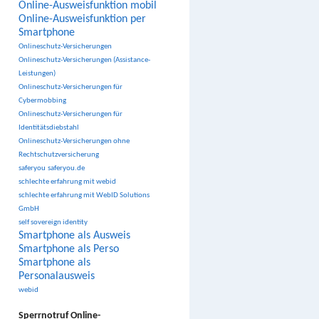
Online-Ausweisfunktion mobil
Online-Ausweisfunktion per
Smartphone
Onlineschutz-Versicherungen
Onlineschutz-Versicherungen (Assistance-
Leistungen)
Onlineschutz-Versicherungen für
Cybermobbing
Onlineschutz-Versicherungen für
Identitätsdiebstahl
Onlineschutz-Versicherungen ohne
Rechtschutzversicherung
saferyou
saferyou.de
schlechte erfahrung mit webid
schlechte erfahrung mit WebID Solutions
GmbH
self sovereign identity
Smartphone als Ausweis
Smartphone als Perso
Smartphone als
Personalausweis
webid
Sperrnotruf Online-