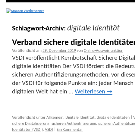
digitale Identität
Schlagwort-Archiv:
Verband sichere digitale Identitäte
Veröffentlicht am
29. Dezember 2019
von
Online-Ausweisfunktion
VSDI veröffentlicht Kernbotschaft Sichere Digital
digitale Identitäten Der VSDI fördert die Bede
sicheren Authentifizierungsmethoden, vor diese
der VSDI für folgende Punkte ein: jeder Mensc
digitalen Welt hat ein …
Weiterlesen
→
Veröffentlicht unter
Allgemein
,
Digitale Identität
,
digitale Identitäten
|
sichere Digitalisierung
,
sicheren Authentifizierung
,
sicheren Authentifiz
Identitäten (VSDI)
,
VSDI
|
Ein Kommentar