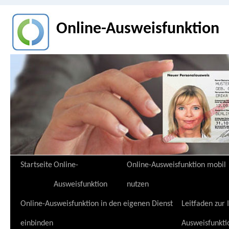
Online-Ausweisfunktion
Zum
Startseite
Online-
Online-Ausweisfunktion mobil
Inhalt
Ausweisfunktion
nutzen
springen
Online-Ausweisfunktion in den eigenen Dienst
Leitfaden zur
einbinden
Ausweisfunkti