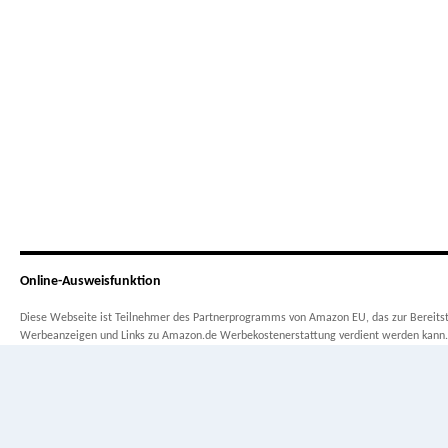
Online-Ausweisfunktion
Diese Webseite ist Teilnehmer des Partnerprogramms von Amazon EU, das zur Bereitste
Werbeanzeigen und Links zu Amazon.de Werbekostenerstattung verdient werden kann.