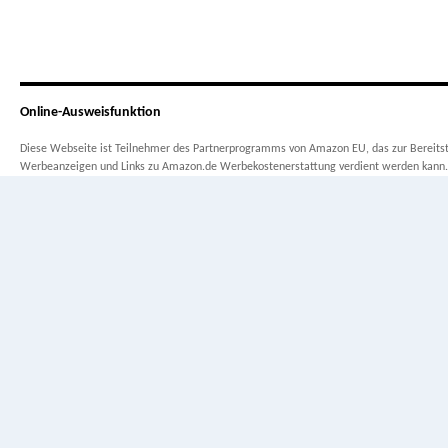
Online-Ausweisfunktion
Diese Webseite ist Teilnehmer des Partnerprogramms von Amazon EU, das zur Bereitste
Werbeanzeigen und Links zu Amazon.de Werbekostenerstattung verdient werden kann.