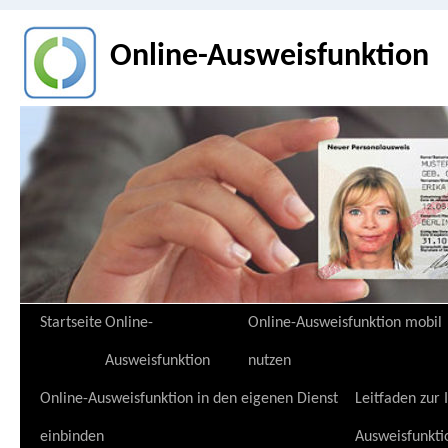
Online-Ausweisfunktion
Zum
Startseite
Online-
Online-Ausweisfunktion mobil
Inhalt
Ausweisfunktion
nutzen
springen
Online-Ausweisfunktion in den eigenen Dienst
Leitfaden zur
einbinden
Ausweisfunkti