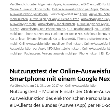
Veröffentlicht unter
Allgemein
,
Apple
,
AusweisApp
,
eID-Client
,
eID-Funkt
Online-Ausweisfunktion mobil
,
Online-Ausweisfunktion per Apple
,
Online-
Ausweisfunktion per iPhone
|
Verschlagwortet mit
Apple
,
Apple NFC-Schni
mobil nutzen
,
AusweisApp per Apple-Gerät nutzen
,
AusweisApp per iPap
AusweisApp2 mobil
,
AusweisApp2 mobil nutzen
,
AusweisApp2 per Apple-
nutzen
,
AusweisApp2 per iPhone nutzen
,
eID-Funktion mobil
,
eID-Funkti
mobil per IPhone nutzen
,
eID-Funktion per Apple NFC-Schnittstelle nutze
Kartenleser
,
iPhone
,
iPhone als Kartenlesegerät
,
iPhone als Kartenleser
,
mobil
,
Online-Ausweisfunktion mobil per IPad nutzen
,
Online-Ausweisfun
Ausweisfunktion per Apple NFC-Schnittstelle nutzen
,
Online-Ausweisfunkt
mobil per iPad nutzen
,
Personalausweis mobil per iPhone nutzen
|
Ein K
Nutzungstest der Online-Ausweisfu
Smartphone mit einem Google Nex
Veröffentlicht am
21. Oktober 2017
von
Online-Ausweisfunktion
Nutzungstest – Mobiler Einsatz der Online-Ausw
Ausweisfunktion des elektronischen Personalausw
eID-Clients des Bundes (AusweisApp) per NFC-Sc