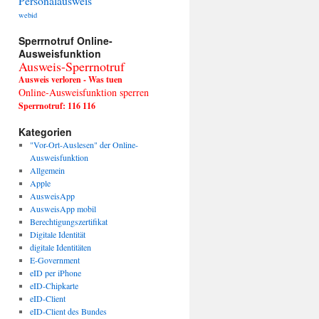
Personalausweis
webid
Sperrnotruf Online-
Ausweisfunktion
Ausweis-Sperrnotruf
Ausweis verloren - Was tuen
Online-Ausweisfunktion sperren
Sperrnotruf: 116 116
Kategorien
"Vor-Ort-Auslesen" der Online-
Ausweisfunktion
Allgemein
Apple
AusweisApp
AusweisApp mobil
Berechtigungszertifikat
Digitale Identität
digitale Identitäten
E-Government
eID per iPhone
eID-Chipkarte
eID-Client
eID-Client des Bundes