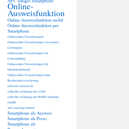
NFC fähiges Smartphone
Online-
Ausweisfunktion
Online-Ausweisfunktion mobil
Online-Ausweisfunktion per
Smartphone
Onlineschutz-Versicherungen
Onlineschutz-Versicherungen (Assistance-
Leistungen)
Onlineschutz-Versicherungen für
Cybermobbing
Onlineschutz-Versicherungen für
Identitätsdiebstahl
Onlineschutz-Versicherungen ohne
Rechtschutzversicherung
saferyou
saferyou.de
schlechte erfahrung mit webid
schlechte erfahrung mit WebID Solutions
GmbH
self sovereign identity
Smartphone als Ausweis
Smartphone als Perso
Smartphone als