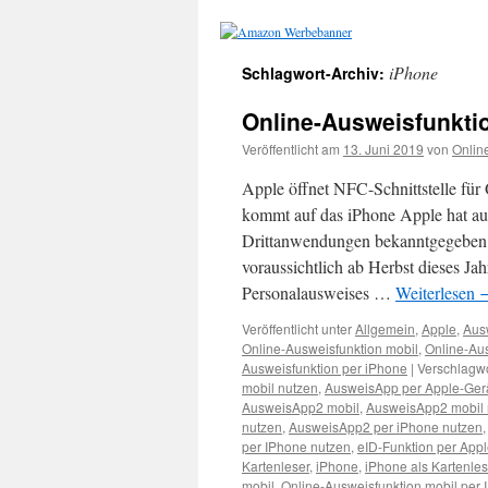
iPhone
Schlagwort-Archiv:
Online-Ausweisfunkti
Veröffentlicht am
13. Juni 2019
von
Onlin
Apple öffnet NFC-Schnittstelle fü
kommt auf das iPhone Apple hat auf
Drittanwendungen bekanntgegeben.
voraussichtlich ab Herbst dieses Ja
Personalausweises …
Weiterlesen
Veröffentlicht unter
Allgemein
,
Apple
,
Aus
Online-Ausweisfunktion mobil
,
Online-Aus
Ausweisfunktion per iPhone
|
Verschlagwo
mobil nutzen
,
AusweisApp per Apple-Gerä
AusweisApp2 mobil
,
AusweisApp2 mobil 
nutzen
,
AusweisApp2 per iPhone nutzen
per IPhone nutzen
,
eID-Funktion per Appl
Kartenleser
,
iPhone
,
iPhone als Kartenle
mobil
,
Online-Ausweisfunktion mobil per 