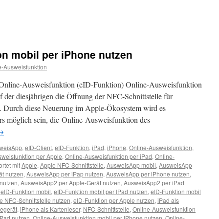
on mobil per iPhone nutzen
e-Ausweisfunktion
r Online-Ausweisfunktion (eID-Funktion) Online-Ausweisfunktion
 der diesjährigen die Öffnung der NFC-Schnittstelle für
 Durch diese Neuerung im Apple-Ökosystem wird es
hrs möglich sein, die Online-Ausweisfunktion des
→
weisApp
,
eID-Client
,
eID-Funktion
,
iPad
,
iPhone
,
Online-Ausweisfunktion
,
weisfunktion per Apple
,
Online-Ausweisfunktion per iPad
,
Online-
rtet mit
Apple
,
Apple NFC-Schnittstelle
,
AusweisApp mobil
,
AusweisApp
t nutzen
,
AusweisApp per iPap nutzen
,
AusweisApp per iPhone nutzen
,
nutzen
,
AusweisApp2 per Apple-Gerät nutzen
,
AusweisApp2 per iPad
,
eID-Funktion mobil
,
eID-Funktion mobil per IPad nutzen
,
eID-Funktion mobil
e NFC-Schnittstelle nutzen
,
eID-Funktion per Apple nutzen
,
iPad als
segerät
,
iPhone als Kartenleser
,
NFC-Schnittstelle
,
Online-Ausweisfunktion
IPad nutzen
,
Online-Ausweisfunktion mobil per IPhone nutzen
,
Online-