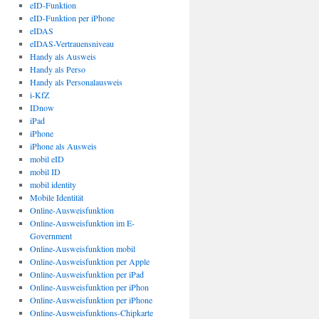
eID-Funktion
eID-Funktion per iPhone
eIDAS
eIDAS-Vertrauensniveau
Handy als Ausweis
Handy als Perso
Handy als Personalausweis
i-KfZ
IDnow
iPad
iPhone
iPhone als Ausweis
mobil eID
mobil ID
mobil identity
Mobile Identität
Online-Ausweisfunktion
Online-Ausweisfunktion im E-
Government
Online-Ausweisfunktion mobil
Online-Ausweisfunktion per Apple
Online-Ausweisfunktion per iPad
Online-Ausweisfunktion per iPhon
Online-Ausweisfunktion per iPhone
Online-Ausweisfunktions-Chipkarte