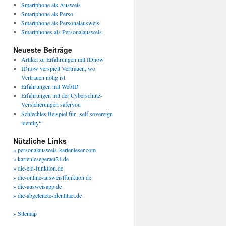
Smartphone als Ausweis
Smartphone als Perso
Smartphone als Personalausweis
Smartphones als Personalausweis
Neueste Beiträge
Artikel zu Erfahrungen mit IDnow
IDnow verspielt Vertrauen, wo
Vertrauen nötig ist
Erfahrungen mit WebID
Erfahrungen mit der Cyberschutz-
Versicherungen saferyou
Schlechtes Beispiel für „self sovereign
identity“
Nützliche Links
» personalausweis-kartenleser.com
» kartenlesegeraet24.de
» die-eid-funktion.de
» die-online-ausweisffunktion.de
» die-ausweisapp.de
» die-abgeleitete-identitaet.de
» Sitemap