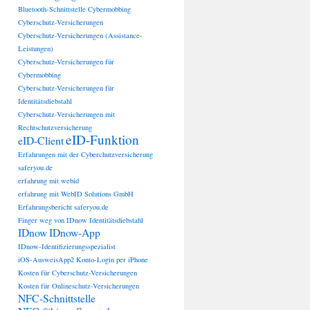
Bluetooth-Schnittstelle
Cybermobbing
Cyberschutz-Versicherungen
Cyberschutz-Versicherungen (Assistance-
Leistungen)
Cyberschutz-Versicherungen für
Cybermobbing
Cyberschutz-Versicherungen für
Identitätsdiebstahl
Cyberschutz-Versicherungen mit
Rechtschutzversicherung
eID-Funktion
eID-Client
Erfahrungen mit der Cyberchutzversicherung
saferyou.de
erfahrung mit webid
erfahrung mit WebID Solutions GmbH
Erfahrungsbericht saferyou.de
Finger weg von IDnow
Identitätsdiebstahl
IDnow
IDnow-App
IDnow-Identifizierungsspezialist
iOS-AusweisApp2
Konto-Login per iPhone
Kosten für Cyberschutz-Versicherungen
Kosten für Onlineschutz-Versicherungen
NFC-Schnittstelle