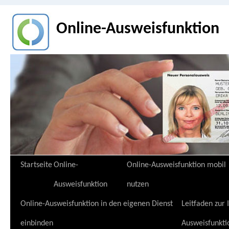
Online-Ausweisfunktion
Zum
Startseite
Online-
Online-Ausweisfunktion mobil
Inhalt
Ausweisfunktion
nutzen
springen
Online-Ausweisfunktion in den eigenen Dienst
Leitfaden zur
einbinden
Ausweisfunkti