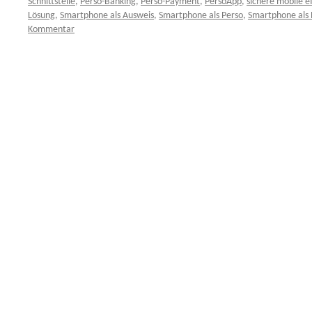
Schnittstelle
,
Perso-Banking
,
Perso-Payment
,
PersoApp
,
sichere mobile 
Lösung
,
Smartphone als Ausweis
,
Smartphone als Perso
,
Smartphone als 
Kommentar