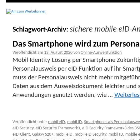
sichere mobile eID-
Schlagwort-Archiv:
Das Smartphone wird zum Persona
Veröffentlicht am
13. August 2020
von
Online-Ausweisfunktion
Mobil Identity Lösung per Smartphone Zukünfti
Personalausweis per eID-Funktion auf ihr Smar
muss der Personalausweis nicht mehr mitgefüh
Daten aus dem Ausweisdokument leichter und sc
Anwendungen genutzt werden, wie …
Weiterle
Veröffentlicht unter
mobil eID
,
mobil ID
,
Smartphones als Personalauswe
eID Security
,
eID Security Framework3
,
eID Security Framework3 des BSI
eID-Client
,
Galaxy S20+
,
mobil eID
,
mobil eID Security
,
mobil ID
,
mobile 