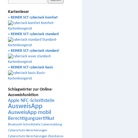
Kartenleser
» REINER SCT cyberJack komfort
» REINER SCT cyberJack standard
» REINER SCT cyberJack standard
» REINER SCT cyberJack basis
Schlagwörter zur Online-
Ausweisfunktion
Apple NFC-Schnittstelle
AusweisApp
AusweisApp mobil
Berechtigungszertifikat
Bluetooth-Schnittstelle
Cybermobbing
Cyberschutz-Versicherungen
Cyberschutz-Versicherungen (Assistance-