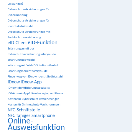
Leistungen)
Cyberschutz-Versicherungen für
Cybermobbing
Cyberschutz-Versicherungen für
Identitätsdiebstahl
Cyberschutz-Versicherungen mit
Rechtschutzversicherung
eID-Funktion
eID-Client
Erfahrungen mit der
Cyberchutzversicherung saferyou.de
erfahrung mit webid
erfahrung mit WebID Solutions GmbH
Erfahrungsbericht saferyou.de
Finger weg von IDnow
Identitätsdiebstahl
IDnow
IDnow-App
IDnow-Identifizierungsspezialist
iOS-AusweisApp2
Konto-Login per iPhone
Kosten für Cyberschutz-Versicherungen
Kosten für Onlineschutz-Versicherungen
NFC-Schnittstelle
NFC fähiges Smartphone
Online-
Ausweisfunktion