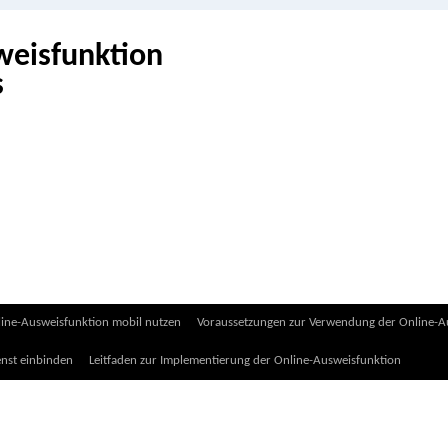
weisfunktion
ine-Ausweisfunktion mobil nutzen
Voraussetzungen zur Verwendung der Online-Au
enst einbinden
Leitfaden zur Implementierung der Online-Ausweisfunktion