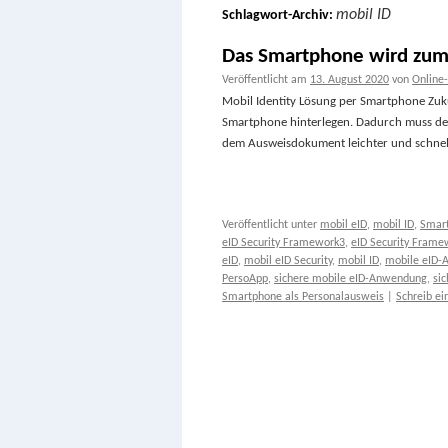
mobil ID
Schlagwort-Archiv:
Das Smartphone wird zum
Veröffentlicht am
13. August 2020
von
Online
Mobil Identity Lösung per Smartphone Zukü
Smartphone hinterlegen. Dadurch muss der
dem Ausweisdokument leichter und schnel
Veröffentlicht unter
mobil eID
,
mobil ID
,
Smart
eID Security Framework3
,
eID Security Frame
eID
,
mobil eID Security
,
mobil ID
,
mobile eID
PersoApp
,
sichere mobile eID-Anwendung
,
si
Smartphone als Personalausweis
|
Schreib e