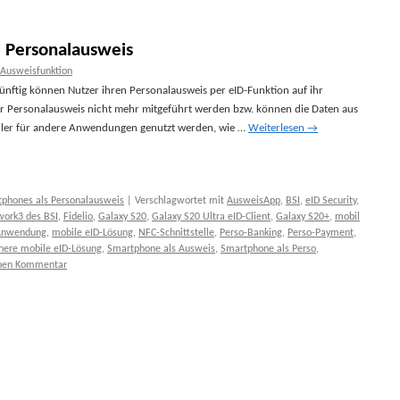
 Personalausweis
-Ausweisfunktion
nftig können Nutzer ihren Personalausweis per eID-Funktion auf ihr
 Personalausweis nicht mehr mitgeführt werden bzw. können die Daten aus
ler für andere Anwendungen genutzt werden, wie …
Weiterlesen
→
phones als Personalausweis
|
Verschlagwortet mit
AusweisApp
,
BSI
,
eID Security
,
work3 des BSI
,
Fidelio
,
Galaxy S20
,
Galaxy S20 Ultra eID-Client
,
Galaxy S20+
,
mobil
-Anwendung
,
mobile eID-Lösung
,
NFC-Schnittstelle
,
Perso-Banking
,
Perso-Payment
,
chere mobile eID-Lösung
,
Smartphone als Ausweis
,
Smartphone als Perso
,
inen Kommentar