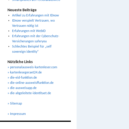
Smartphones als Personalausweis
Neueste Beiträge
Artikel zu Erfahrungen mit IDnow
IDnow verspielt Vertrauen, wo
Vertrauen nötig ist
Erfahrungen mit WebID
Erfahrungen mit der Cyberschutz-
Versicherungen saferyou
Schlechtes Beispiel für „self
sovereign identity“
Nützliche Links
» personalausweis-kartenleser.com
» kartenlesegeraet24.de
» die-eid-funktion.de
» die-online-ausweisffunktion.de
» die-ausweisapp.de
» die-abgeleitete-identitaet.de
» Sitemap
» Impressum