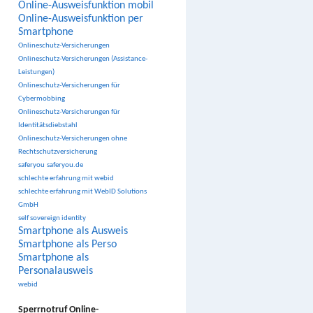
Online-Ausweisfunktion mobil
Online-Ausweisfunktion per
Smartphone
Onlineschutz-Versicherungen
Onlineschutz-Versicherungen (Assistance-
Leistungen)
Onlineschutz-Versicherungen für
Cybermobbing
Onlineschutz-Versicherungen für
Identitätsdiebstahl
Onlineschutz-Versicherungen ohne
Rechtschutzversicherung
saferyou
saferyou.de
schlechte erfahrung mit webid
schlechte erfahrung mit WebID Solutions
GmbH
self sovereign identity
Smartphone als Ausweis
Smartphone als Perso
Smartphone als
Personalausweis
webid
Sperrnotruf Online-