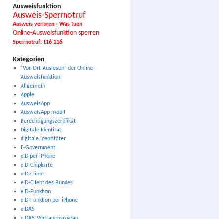
Ausweisfunktion
Ausweis-Sperrnotruf
Ausweis verloren - Was tuen
Online-Ausweisfunktion sperren
Sperrnotruf: 116 116
Kategorien
"Vor-Ort-Auslesen" der Online-
Ausweisfunktion
Allgemein
Apple
AusweisApp
AusweisApp mobil
Berechtigungszertifikat
Digitale Identität
digitale Identitäten
E-Government
eID per iPhone
eID-Chipkarte
eID-Client
eID-Client des Bundes
eID-Funktion
eID-Funktion per iPhone
eIDAS
eIDAS-Vertrauensniveau