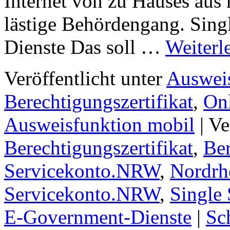
Internet von zu Hauses aus 
lästige Behördengang. Sin
Dienste Das soll …
Weiterl
Veröffentlicht unter
Auswei
Berechtigungszertifikat
,
On
Ausweisfunktion mobil
|
Ve
Berechtigungszertifikat
,
Ber
Servicekonto.NRW
,
Nordrh
Servicekonto.NRW
,
Single
E-Government-Dienste
|
Sc