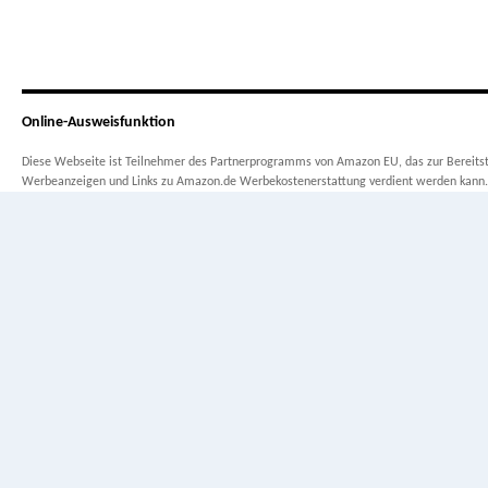
Online-Ausweisfunktion
Diese Webseite ist Teilnehmer des Partnerprogramms von Amazon EU, das zur Bereitste
Werbeanzeigen und Links zu Amazon.de Werbekostenerstattung verdient werden kann.