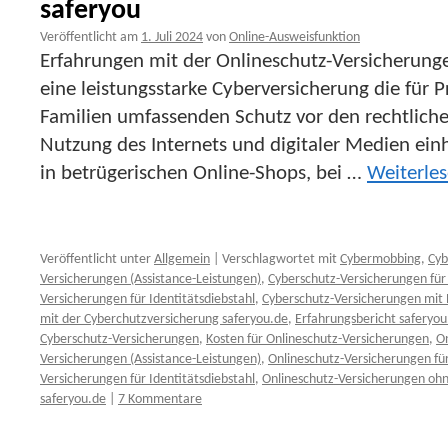
saferyou
Veröffentlicht am
1. Juli 2024
von
Online-Ausweisfunktion
Erfahrungen mit der Onlineschutz-Versicherunge
eine leistungsstarke Cyberversicherung die für 
Familien umfassenden Schutz vor den rechtlichen
Nutzung des Internets und digitaler Medien ei
in betrügerischen Online-Shops, bei …
Weiterle
Veröffentlicht unter
Allgemein
|
Verschlagwortet mit
Cybermobbing
,
Cyb
Versicherungen (Assistance-Leistungen)
,
Cyberschutz-Versicherungen fü
Versicherungen für Identitätsdiebstahl
,
Cyberschutz-Versicherungen mit
mit der Cyberchutzversicherung saferyou.de
,
Erfahrungsbericht saferyou
Cyberschutz-Versicherungen
,
Kosten für Onlineschutz-Versicherungen
,
O
Versicherungen (Assistance-Leistungen)
,
Onlineschutz-Versicherungen f
Versicherungen für Identitätsdiebstahl
,
Onlineschutz-Versicherungen oh
saferyou.de
|
7 Kommentare