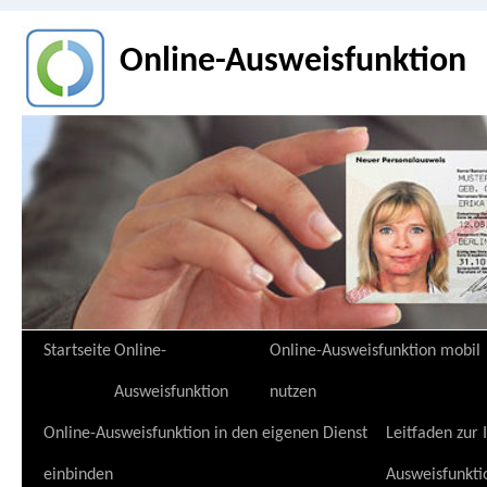
Online-Ausweisfunktion
Zum
Startseite
Online-
Online-Ausweisfunktion mobil
Inhalt
Ausweisfunktion
nutzen
springen
Online-Ausweisfunktion in den eigenen Dienst
Leitfaden zur
einbinden
Ausweisfunkti