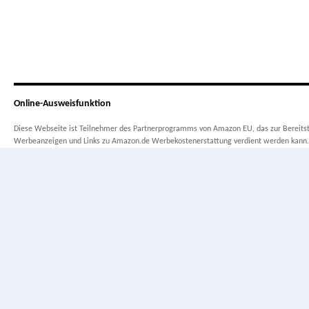
Online-Ausweisfunktion
Diese Webseite ist Teilnehmer des Partnerprogramms von Amazon EU, das zur Bereitste
Werbeanzeigen und Links zu Amazon.de Werbekostenerstattung verdient werden kann.