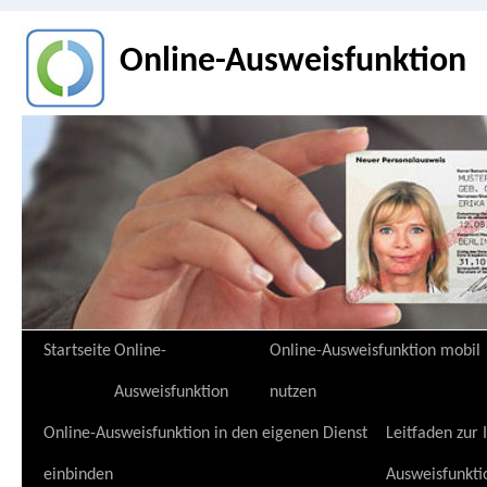
Online-Ausweisfunktion
Zum
Startseite
Online-
Online-Ausweisfunktion mobil
Inhalt
Ausweisfunktion
nutzen
springen
Online-Ausweisfunktion in den eigenen Dienst
Leitfaden zur
einbinden
Ausweisfunkti